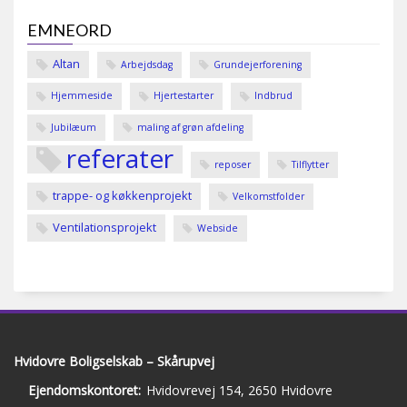
EMNEORD
Altan
Arbejdsdag
Grundejerforening
Hjemmeside
Hjertestarter
Indbrud
Jubilæum
maling af grøn afdeling
referater
reposer
Tilflytter
trappe- og køkkenprojekt
Velkomstfolder
Ventilationsprojekt
Webside
Hvidovre Boligselskab – Skårupvej
Ejendomskontoret:
Hvidovrevej 154, 2650 Hvidovre