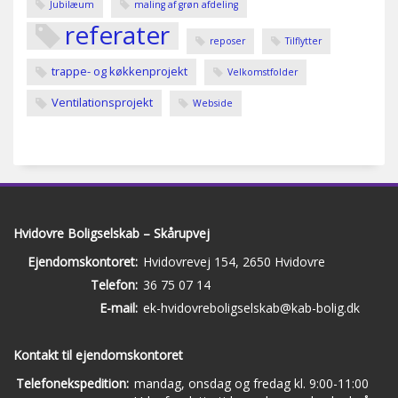
Jubilæum
maling af grøn afdeling
referater
reposer
Tilflytter
trappe- og køkkenprojekt
Velkomstfolder
Ventilationsprojekt
Webside
Hvidovre Boligselskab – Skårupvej
Ejendomskontoret:
Hvidovrevej 154, 2650 Hvidovre
Telefon:
36 75 07 14
E-mail:
ek-hvidovreboligselskab@kab-bolig.dk
Kontakt til ejendomskontoret
Telefonekspedition:
mandag, onsdag og fredag kl. 9:00-11:00