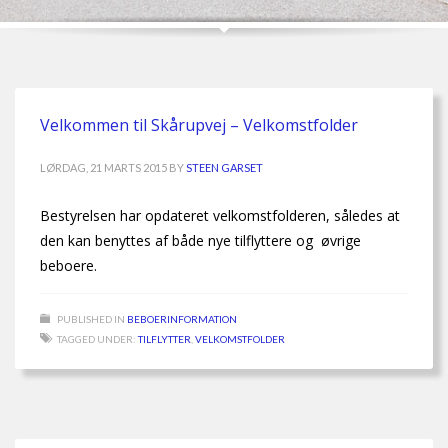
Velkommen til Skårupvej – Velkomstfolder
LØRDAG, 21 MARTS 2015
BY
STEEN GARSET
Bestyrelsen har opdateret velkomstfolderen, således at
den kan benyttes af både nye tilflyttere og øvrige
beboere.
PUBLISHED IN
BEBOERINFORMATION
TAGGED UNDER:
TILFLYTTER
,
VELKOMSTFOLDER