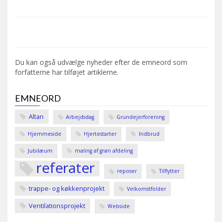
Du kan også udvælge nyheder efter de emneord som
forfatterne har tilføjet artiklerne.
EMNEORD
Altan
Arbejdsdag
Grundejerforening
Hjemmeside
Hjertestarter
Indbrud
Jubilæum
maling af grøn afdeling
referater
reposer
Tilflytter
trappe- og køkkenprojekt
Velkomstfolder
Ventilationsprojekt
Webside