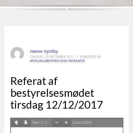
Hanne Hjortby
ONSDAG, 20 DECEMBER 2017
/
PUBLISHED IN
AFDELINGSBESTYRELSENS REFERATER
Referat af
bestyrelsesmødet
tirsdag 12/12/2017
Side
1
/
2
Zoom
100%