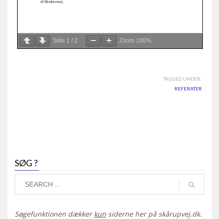
Side
1
/
2
Zoom
100%
TAGGED UNDER:
REFERATER
SØG ?
Søgefunktionen dækker
kun
siderne her på skårupvej.dk.