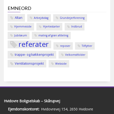
EMNEORD
Altan
Arbejdsdag
Grundejerforening
Hjemmeside
Hjertestarter
Indbrud
Jubilæum
maling af grøn afdeling
referater
reposer
Tilflytter
trappe- og køkkenprojekt
Velkomstfolder
Ventilationsprojekt
Webside
Hvidovre Boligselskab – Skårupvej
Ejendomskontoret:
Hvidovrevej 154, 2650 Hvidovre