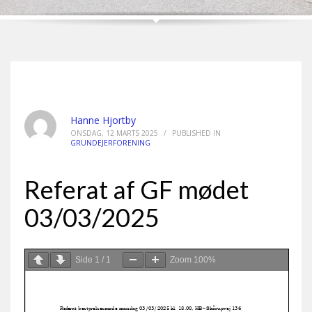
Hanne Hjortby
ONSDAG, 12 MARTS 2025
/
PUBLISHED IN
GRUNDEJERFORENING
Referat af GF mødet
03/03/2025
Side
1
/
1
Zoom
100%