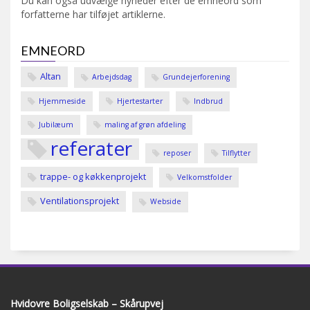
Du kan også udvælge nyheder efter de emneord som
forfatterne har tilføjet artiklerne.
EMNEORD
Altan
Arbejdsdag
Grundejerforening
Hjemmeside
Hjertestarter
Indbrud
Jubilæum
maling af grøn afdeling
referater
reposer
Tilflytter
trappe- og køkkenprojekt
Velkomstfolder
Ventilationsprojekt
Webside
Hvidovre Boligselskab – Skårupvej