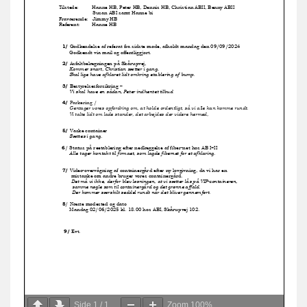
Side
1
/
1
Zoom
100%