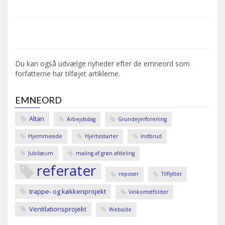
Du kan også udvælge nyheder efter de emneord som
forfatterne har tilføjet artiklerne.
EMNEORD
Altan
Arbejdsdag
Grundejerforening
Hjemmeside
Hjertestarter
Indbrud
Jubilæum
maling af grøn afdeling
referater
reposer
Tilflytter
trappe- og køkkenprojekt
Velkomstfolder
Ventilationsprojekt
Webside