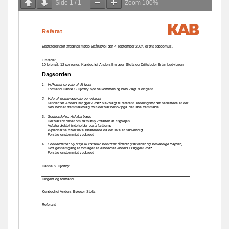
Side
1
/
1
Zoom
100%