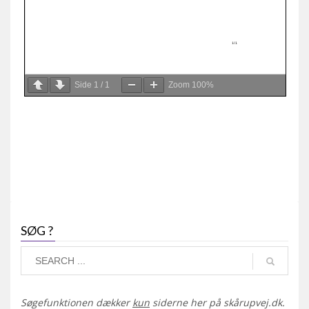
Side
1
/
1
Zoom
100%
SØG ?
Søgefunktionen dækker
kun
siderne her på skårupvej.dk.