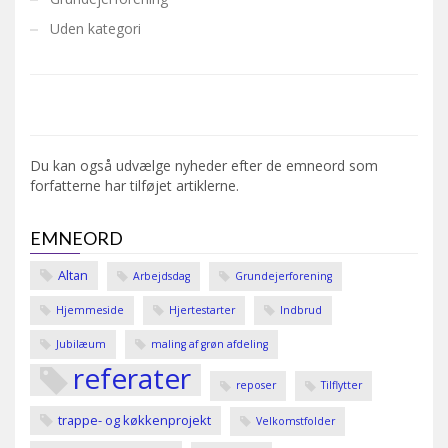
Uden kategori
Du kan også udvælge nyheder efter de emneord som
forfatterne har tilføjet artiklerne.
EMNEORD
Altan
Arbejdsdag
Grundejerforening
Hjemmeside
Hjertestarter
Indbrud
Jubilæum
maling af grøn afdeling
referater
reposer
Tilflytter
trappe- og køkkenprojekt
Velkomstfolder