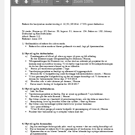
Side
1
/
2
Zoom
100%