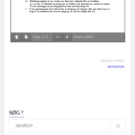
Side
1
/
2
Zoom
100%
TAGGED UNDER:
REFERATER
SØG ?