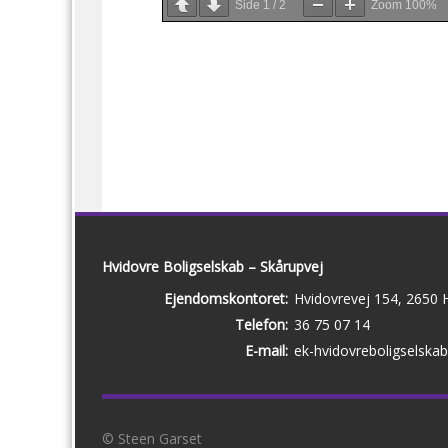
Side
1
/
2
Zoom
100%
Hvidovre Boligselskab – Skårupvej
Ejendomskontoret:
Hvidovrevej 154, 2650 
Telefon:
36 75 07 14
E-mail:
ek-hvidovreboligselska
© Steen Garset