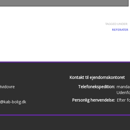
TAGGED UNDER:
REFERATER
Kontakt til ejendomskontoret
Hvidovre
Telefonekspedition:
mandag
Udenfo
Personlig henvendelse:
Efter f
b@kab-bolig.dk