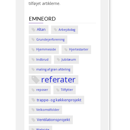
tilføjet artiklerne.
EMNEORD
Altan
Arbejdsdag
Grundejerforening
Hjemmeside
Hjertestarter
Indbrud
Jubilæum
maling af grøn afdeling
referater
reposer
Tilflytter
trappe- og køkkenprojekt
Velkomstfolder
Ventilationsprojekt
Webside