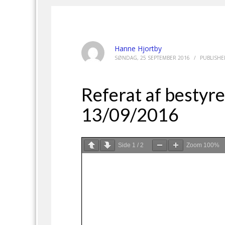
Hanne Hjortby
SØNDAG, 25 SEPTEMBER 2016
/
PUBLISHE
Referat af bestyr
13/09/2016
Side
1
/
2
Zoom
100%