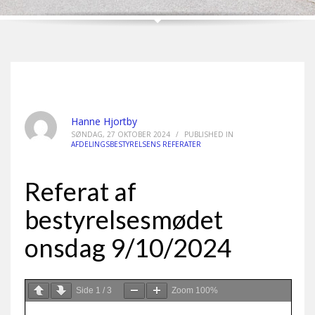
Hanne Hjortby
SØNDAG, 27 OKTOBER 2024
/
PUBLISHED IN
AFDELINGSBESTYRELSENS REFERATER
Referat af
bestyrelsesmødet
onsdag 9/10/2024
Side
1
/
3
Zoom
100%