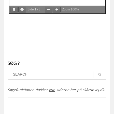
Side
1
/
3
Zoom
100%
SØG ?
Søgefunktionen dækker
kun
siderne her på skårupvej.dk.