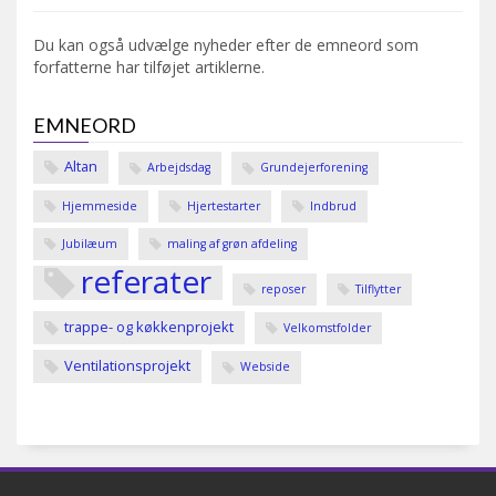
Du kan også udvælge nyheder efter de emneord som
forfatterne har tilføjet artiklerne.
EMNEORD
Altan
Arbejdsdag
Grundejerforening
Hjemmeside
Hjertestarter
Indbrud
Jubilæum
maling af grøn afdeling
referater
reposer
Tilflytter
trappe- og køkkenprojekt
Velkomstfolder
Ventilationsprojekt
Webside