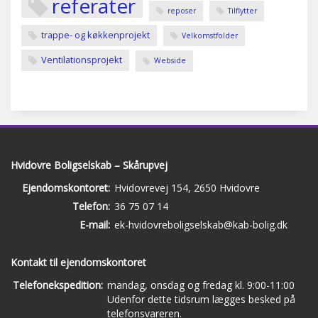
referater
reposer
Tilflytter
trappe- og køkkenprojekt
Velkomstfolder
Ventilationsprojekt
Webside
Hvidovre Boligselskab – Skårupvej
Ejendomskontoret:
Hvidovrevej 154, 2650 Hvidovre
Telefon:
36 75 07 14
E-mail:
ek-hvidovreboligselskab@kab-bolig.dk
Kontakt til ejendomskontoret
Telefonekspedition:
mandag, onsdag og fredag kl. 9:00-11:00
Udenfor dette tidsrum lægges besked på
telefonsvareren.