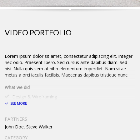
VIDEO PORTFOLIO
Lorem ipsum dolor sit amet, consectetur adipiscing elit. Integer
nec odio. Praesent libero. Sed cursus ante dapibus diam. Sed
nisi. Nulla quis sem at nibh elementum imperdiet. Nam vitae
metus a orci iaculis facilisis. Maecenas dapibus tristique nunc.
What we did
Design & Wireframing
SEO
Copywriting
Content Management
PARTNERS
Social Media Marketing
John Doe, Steve Walker
Integer euismod lacus luctus magna.
Class aptent taciti sociosqu
ad litora torquent per conubia nostra, per inceptos himenaeos
.
CATEGORY