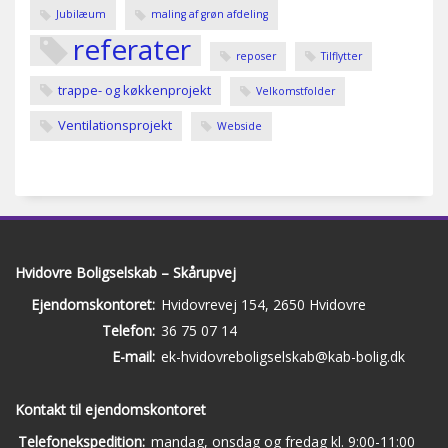
Jubilæum
maling af grøn afdeling
referater
reposer
Tilflytter
trappe- og køkkenprojekt
Velkomstfolder
Ventilationsprojekt
Webside
Hvidovre Boligselskab – Skårupvej
Ejendomskontoret:
Hvidovrevej 154, 2650 Hvidovre
Telefon:
36 75 07 14
E-mail:
ek-hvidovreboligselskab@kab-bolig.dk
Kontakt til ejendomskontoret
Telefonekspedition:
mandag, onsdag og fredag kl. 9:00-11:00