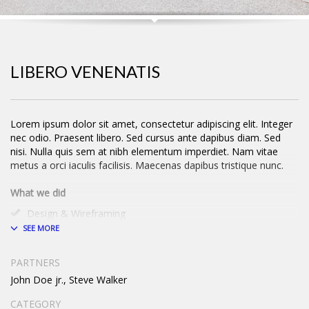
LIBERO VENENATIS
Lorem ipsum dolor sit amet, consectetur adipiscing elit. Integer
nec odio. Praesent libero. Sed cursus ante dapibus diam. Sed
nisi. Nulla quis sem at nibh elementum imperdiet. Nam vitae
metus a orci iaculis facilisis. Maecenas dapibus tristique nunc.
What we did
Design & Wireframing
SEO
Copywriting
Content Management
PARTNERS
Social Media Marketing
John Doe jr., Steve Walker
Integer euismod lacus luctus magna.
Class aptent taciti sociosqu
ad litora torquent per conubia nostra, per inceptos himenaeos
.
CATEGORY