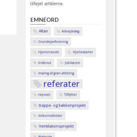
tilføjet artiklerne.
EMNEORD
Altan
Arbejdsdag
Grundejerforening
Hjemmeside
Hjertestarter
Indbrud
Jubilæum
maling af grøn afdeling
referater
reposer
Tilflytter
trappe- og køkkenprojekt
Velkomstfolder
Ventilationsprojekt
Webside