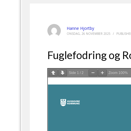
Hanne Hjortby
ONSDAG, 26 NOVEMBER 2025
/
PUBLISHE
Fuglefodring og R
Side
1
/
2
Zoom
100%