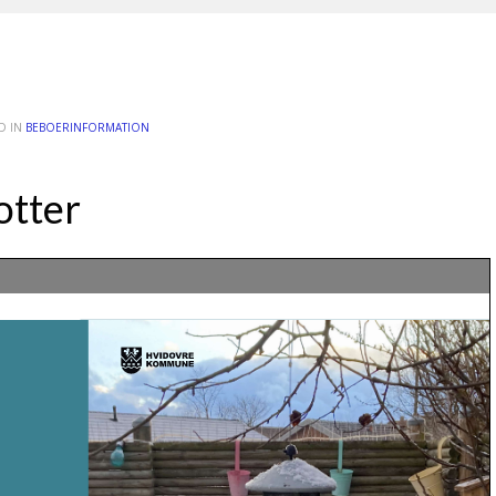
D IN
BEBOERINFORMATION
otter