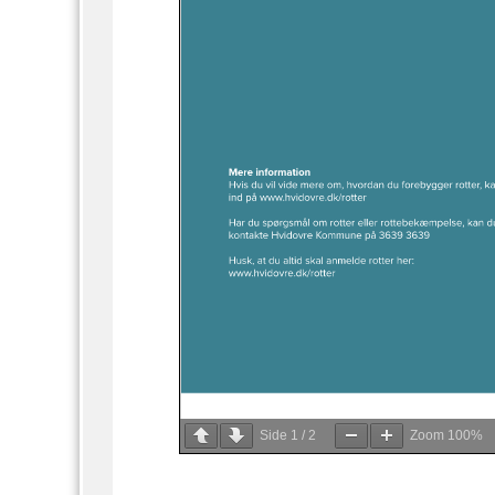
Side
1
/
2
Zoom
100%